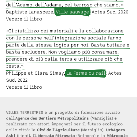
dell’Adamo, dell’adama, del terroso che siamo. »
Baptiste Lanaspeze,
Ville sauvage
, Actes Sud, 2020
Vedere il libro
« Il riutilizzo dei materiali e la collaborazione
con le persone nell’integrazione sociale fanno
parte della stessa logica per noi. Basta buttare e
basta escludere. Non vogliamo più consumare,
prendere di più dalla terra e utilizzare ciò che
resta. »
Philippe et Clara Simay,
La Ferme du rail
, Actes
Sud, 2022
Vedere il libro
VILLES TERRESTRES è un progetto di formazione avviato
dall'
Agence des Sentiers Métropolitains
(Marsiglia) e
realizzato con attori impegnati per il futuro ecologico
delle città: la
Cité de l'Agriculture
(Marsiglia),
UrbAgora
Asbl
(Liegi),
Il Mercato Ritrovato
(Bologna) e la
Métropole